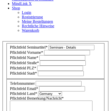
MindLink X
Shop
Login
Registrierung
Meine Bestellungen
Rechtliche Hinweise
Warenkorb
Pflichtfeld
Seminartitel
*
Pflichtfeld
Vorname
*
Pflichtfeld
Name
*
Pflichtfeld
Straße
*
Pflichtfeld
PLZ
*
Pflichtfeld
Stadt
*
Telefonnummer
Pflichtfeld
Email
*
Pflichtfeld
Land
*
Pflichtfeld
Bemerkung/Nachricht
*